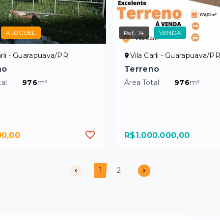
ALUGUEL
Ref.:
14
VENDA
arli - Guarapuava/PR
Vila Carli - Guarapuava/P
no
Terreno
al
976
m²
Área Total
976
m²
00,00
R$1.000.000,00
1
2