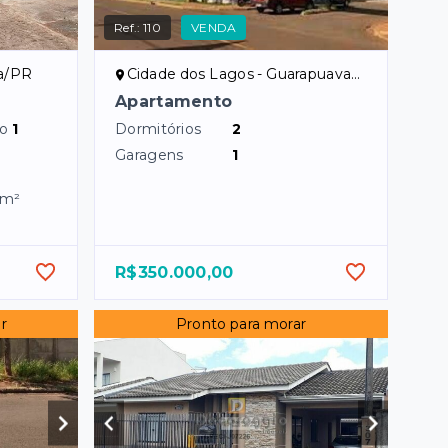
Ref.:
110
VENDA
va/PR
Cidade dos Lagos - Guarapuava/PR
Apartamento
do
1
Dormitórios
2
Garagens
1
m²
R$350.000,00
r
Pronto para morar