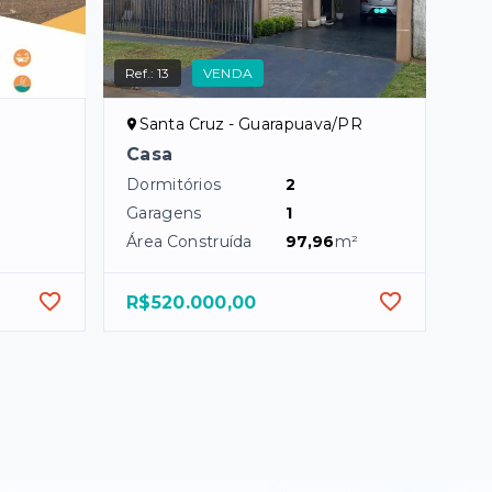
Ref.:
13
VENDA
R
Santa Cruz - Guarapuava/PR
Casa
Dormitórios
2
Garagens
1
Área Construída
97,96
m²
R$520.000,00