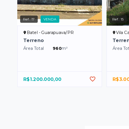
Ref.:
17
VENDA
Ref.:
15
Batel - Guarapuava/PR
Vila C
Terreno
Terre
Área Total
960
m²
Área Tot
R$1.200.000,00
R$3.0