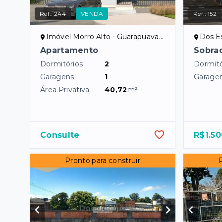
Ref.:
244
VENDA
Ref.:
152
Imóvel Morro Alto - Guarapuava/PR
Dos E
Apartamento
Sobrad
Dormitórios
2
Dormitó
Garagens
1
Garage
Área Privativa
40,72
m²
Consulte
R$1.50
Pronto para construir