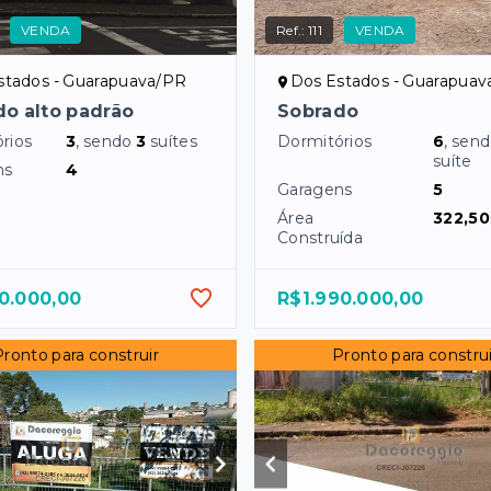
VENDA
Ref.:
111
VENDA
stados - Guarapuava/PR
Dos Estados - Guarapua
o alto padrão
Sobrado
rios
3
, sendo
3
suítes
Dormitórios
6
, sen
suíte
ns
4
Garagens
5
Área
322,50
Construída
0.000,00
R$1.990.000,00
Pronto para construir
Pronto para construi