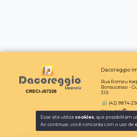
Dacoreggio Im
Rua Romeu Karpi
Bonsucesso - G
310
(42) 9874-23
Ver e-mail
Esse site utiliza
cookies
, que possibilitam
Ao continuar, você concorda com o uso de