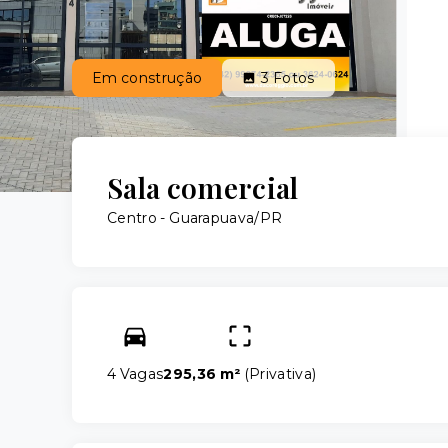
Em construção
3
Fotos
Sala comercial
Centro - Guarapuava/PR
4 Vagas
295,36 m²
(
Privativa
)