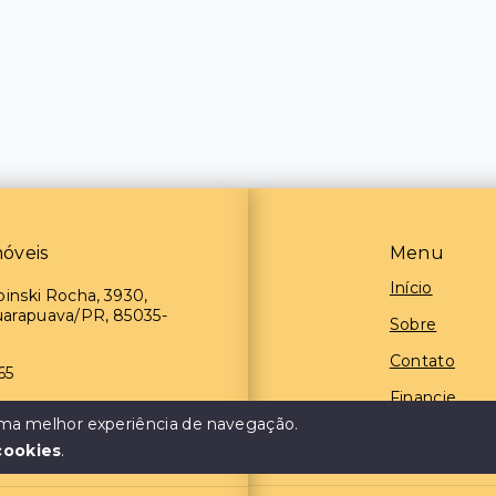
óveis
Menu
Início
nski Rocha, 3930,
uarapuava/PR, 85035-
Sobre
Contato
65
Financie
 uma melhor experiência de navegação.
Negocie seu
cookies
.