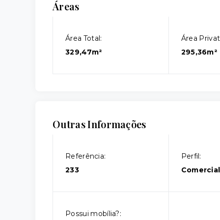
Áreas
Área Total:
Área Privat
329,47m²
295,36m²
Outras Informações
Referência:
Perfil:
233
Comercia
Possui mobília?: