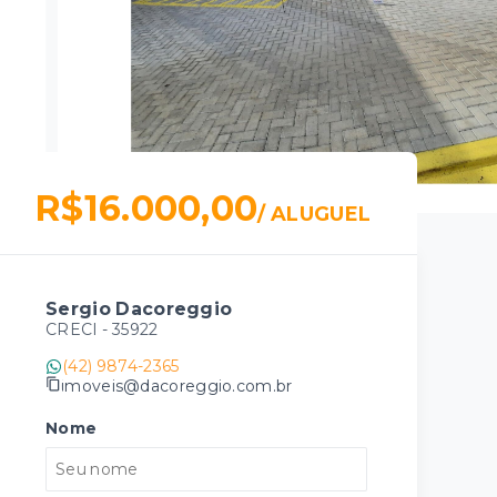
R$16.000,00
/
ALUGUEL
Sergio Dacoreggio
CRECI -
35922
(42) 9874-2365
imoveis@dacoreggio.com.br
Nome